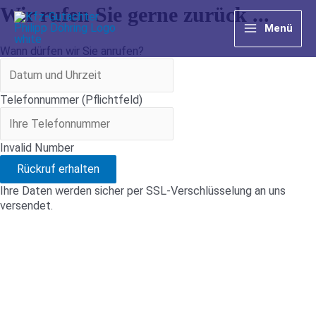
Zum
Wir rufen Sie gerne zurück ...
Inhalt
Menü
springen
Main
Wann dürfen wir Sie anrufen?
Menu
Telefonnummer (Pflichtfeld)
Invalid Number
Rückruf erhalten
Ihre Daten werden sicher per SSL-Verschlüsselung an uns
versendet.